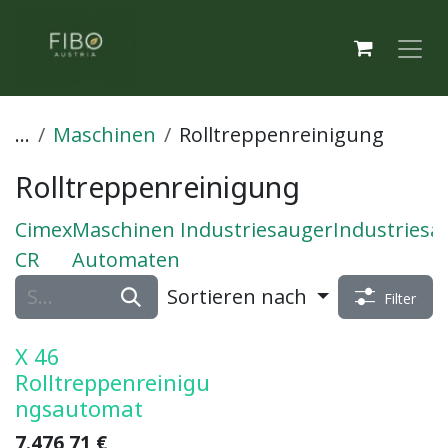
Zum Inhalt springen
...
Maschinen
Rolltreppenreinigung
Rolltreppenreinigung
Cimex
Maschinen
Industriesauger
Industriesa
CR
Automaten
Sortieren nach
Filter
X 46
Rolltreppenreinigu
ngsautomat
7.476,71
€