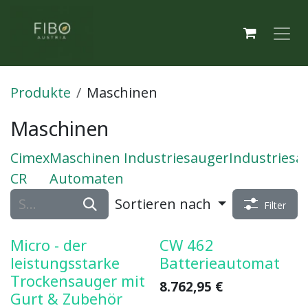
Zum Inhalt springen
Produkte
Maschinen
Maschinen
Cimex
Maschinen
Industriesauger
Industriesa
CR
Automaten
Sortieren nach
Filter
Micro - der
CW 462
leistungsstarke
Batterieautomat
Trockensauger mit
8.762,95
€
Gurt & Zubehör