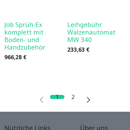
Job Sprüh-Ex
Leihgebühr
komplett mit
Walzenautomat
Boden- und
MW 340
Handzubehör
233,63
€
966,28
€
1
2
Nützliche Links
Über uns