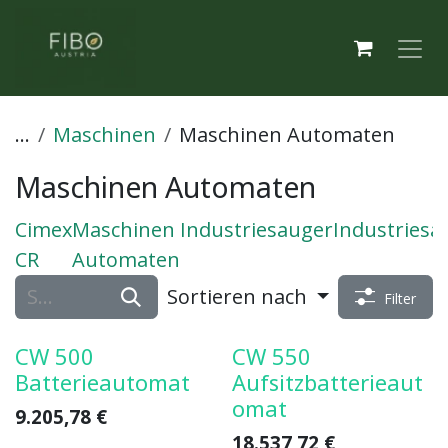
Zum Inhalt springen
...
Maschinen
Maschinen Automaten
Maschinen Automaten
Cimex
Maschinen
Industriesauger
Industriesa
CR
Automaten
Sortieren nach
Filter
CW 500
CW 550
Batterieautomat
Aufsitzbatterieaut
omat
9.205,78
€
18.537,72
€