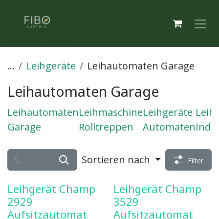
Zum Inhalt springen
...
Leihgeräte
Leihautomaten Garage
Leihautomaten Garage
Leihautomaten
Leihmaschine
Leihgeräte
Leih
Garage
Rolltreppen
Automaten
Indu
Sortieren nach
Filter
Leihgerät Champ
Leihgerät Champ
2929
3529
Aufsitzautomat
Aufsitzautomat