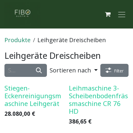
Zum Inhalt springen
Produkte
Leihgeräte Dreischeiben
Leihgeräte Dreischeiben
Sortieren nach
Filter
Stiegen-
Leihmaschine 3-
Eckenreinigungsm
Scheibenbodenfräs
aschine Leihgerät
smaschine CR 76
HD
28.080,00
€
386,65
€