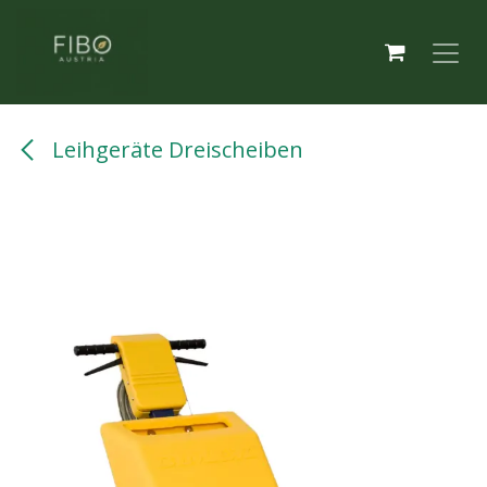
Zum Inhalt springen
Leihgeräte Dreischeiben