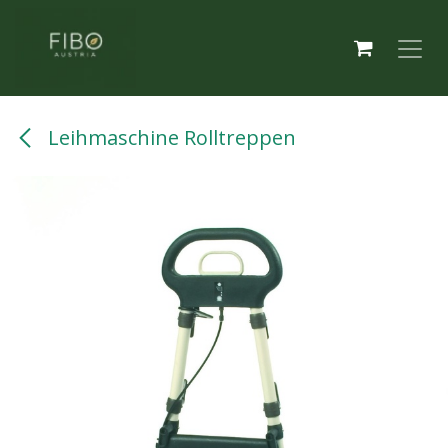
Zum Inhalt springen
Leihmaschine Rolltreppen