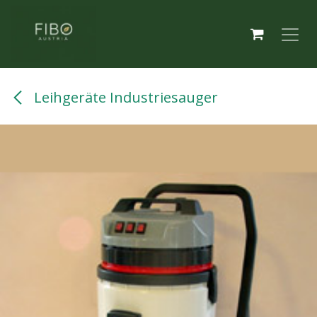
Zum Inhalt springen
Leihgeräte Industriesauger